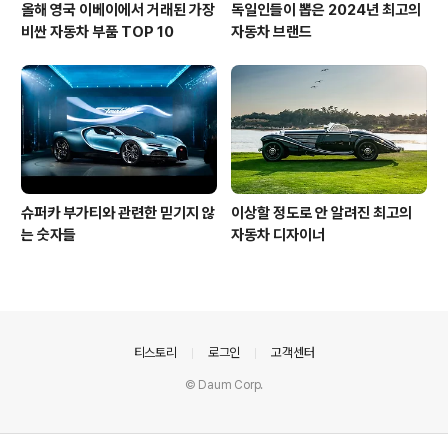
올해 영국 이베이에서 거래된 가장
독일인들이 뽑은 2024년 최고의
비싼 자동차 부품 TOP 10
자동차 브랜드
슈퍼카 부가티와 관련한 믿기지 않
이상할 정도로 안 알려진 최고의
는 숫자들
자동차 디자이너
의안내
티스토리
로그인
고객센터
© Daum Corp.