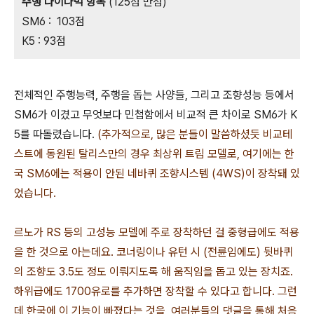
주행 다이나믹 항목
(125점 만점)
SM6 : 103점
K5 : 93점
전체적인 주행능력, 주행을 돕는 사양들, 그리고 조향성능 등에서
SM6가 이겼고 무엇보다 민첩함에서 비교적 큰 차이로 SM6가 K
5를 따돌렸습니다.
(추가적으로, 많은 분들이 말씀하셨듯 비교테
스트에 동원된 탈리스만의 경우 최상위 트림 모델로, 여기에는 한
국 SM6에는 적용이 안된 네바퀴 조향시스템 (4WS)이 장착돼 있
었습니다.
르노가 RS 등의 고성능 모델에 주로 장착하던
걸 중형급에도 적용
을 한 것으로 아는데요. 코너링이나 유턴 시 (전륜임에도)
뒷바퀴
의
조향도
3.5도 정도 이뤄지도록 해 움직임을 돕고 있는 장치죠.
하위급에도 1700유로를 추가하면 장착할 수 있다고 합니다. 그런
데 한국에 이 기능이 빠졌다는 것을 여러분들의 댓글을 통해 처음