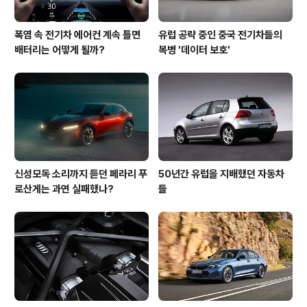
폭염 속 전기차 에어컨 계속 틀면
유럽 공략 중인 중국 전기차들의
배터리는 어떻게 될까?
복병 '데이터 보호'
신성모독 소리까지 듣던 페라리 푸
50년간 유럽을 지배했던 자동차
로산게는 과연 실패했나?
들