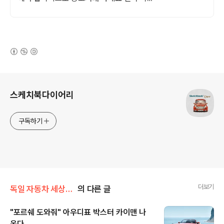
에서 올라오는 전국구 최다 상품 매일 10만
개 이상의 신규 상품 업로드
(새창열림)
로그 정보
스케치북다이어리
구독하기
더보기
독일 자동차 세상/獨 자동차 잡지가 전해주는 최신 소식과 비교평가기
의 다른 글
"포르쉐 도와줘" 아우디표 박스터 카이맨 나
온다