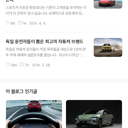
글 내용
스포츠카 시장은 확장보다는 기존의 고객층을 유지하는 의
미가 더 강하지 않나 싶습니다. 상대적으로 성장세에 있는
SUV 등과 비교하면 되레 축소됐다 볼 수도 있겠죠. 그럼에
88
14
2016. 4. 4.
도 새로운 스포츠카를 만드는 건 회사의 기술력을 보여줄
수가 있고 브랜드 이미지 강화에 도움이 되기 때문입니다.
그래서 손해를 보더라도 투자를 계속하는 건데요. 최근 독
독일 운전자들이 뽑은 최고의 자동차 브랜드
일의 자동차 전문지 아우토빌트는 짧지만 강렬한 기사 하
글 내용
나를 내보냈습니다. 아우디가 포르쉐의 도움으로 새로운
독일은 자동차 잡지들이 직접 독자들을 대상으로 1년에 한
스포츠카를 내놓을 것이란 겁니다. 그것도 돈이 될 만한(이
두 차례 대대적 설문조사를 벌입니다. '최고의 디자인' '최
익) 그런 모델로 말이죠. 바로 아우디표 박스터, 아우디표
고의 자동차' '최고의 브랜드' 등이 대표적인 것들인데요.
카이맨이 그것입니다. 자동차 회사들이 한 그룹 안에 있다
286
76
2016. 3. 28.
이런 독자 대상의 설문조사를 읽고 분석하다 보면 현재 독
고 해서 다 친한 건 아닙니다. 현대와 기아도 협력 관계에
일이라는 나라에서 어떤 자동차와 어떤 자동차 회사가 관
있지만 또 한편으로는 경쟁을 벌이기 ..
심을 받고 있는지, 그 트렌드를 어느 정도 확인할 수 있습니
다. 오늘 소개할 '베스트 브랜드' 투표 결과 역시 이런 흐름
을 읽을 수 있는 좋은 내용이 아닌가 싶은데요. 아우토빌트
이 블로그 인기글
라는 독일 최대 자동차 잡지가 3개월에 걸쳐 6만 명 이상
의 의견을 모아 그 결과를 지난주 발표했습니다. 13개 카테
고리로 나눴고, 다시 여기서 '품질' '디자인' 그리고 '가격 대
비 성능'으로 나눠 1위부터 10위까지 순위를 공개했습니
다.이 외에 이미..